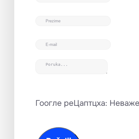
Гоогле реЦаптцха: Неважећ