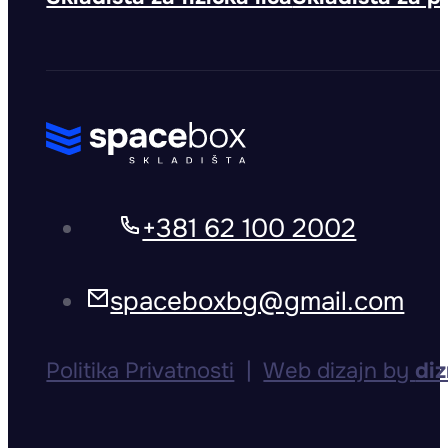
+381 62 100 2002
spaceboxbg@gmail.com
Politika Privatnosti
|
Web dizajn by
diz