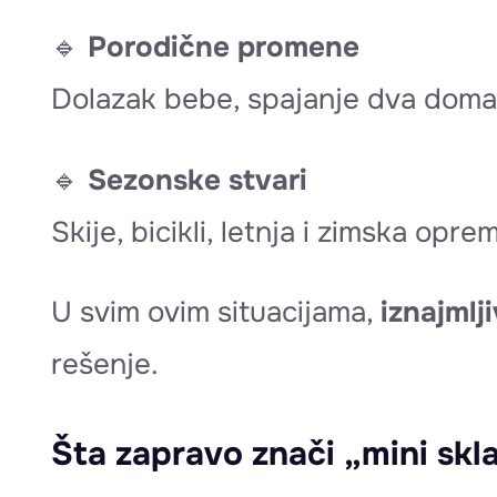
🔹
Porodične promene
Dolazak bebe, spajanje dva doma, 
🔹
Sezonske stvari
Skije, bicikli, letnja i zimska o
U svim ovim situacijama,
iznajmlj
rešenje.
Šta zapravo znači „mini skl