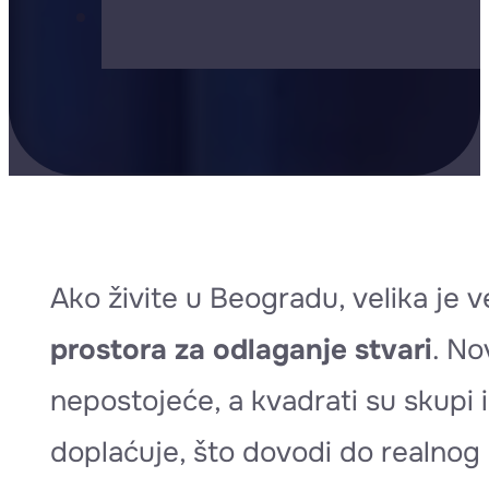
Ako živite u Beogradu, velika je
prostora za odlaganje stvari
. No
nepostojeće, a kvadrati su skupi 
doplaćuje, što dovodi do realnog 