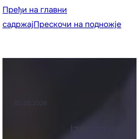
Пређи на главни
садржај
Прескочи на подножје
02.02.2026
Iznajmljivan