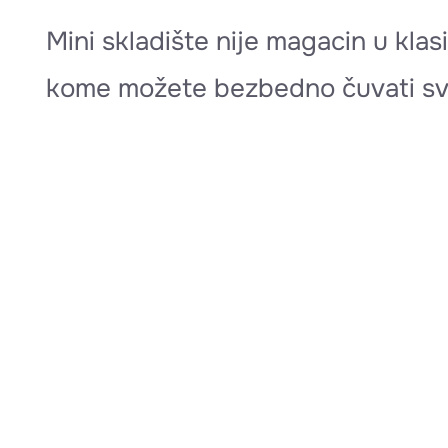
Mini skladište nije magacin u klas
kome možete bezbedno čuvati svoj