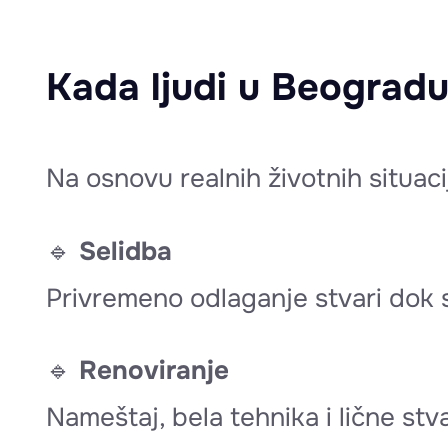
Kada ljudi u Beogradu
Na osnovu realnih životnih situac
🔹
Selidba
Privremeno odlaganje stvari dok s
🔹
Renoviranje
Nameštaj, bela tehnika i lične stva