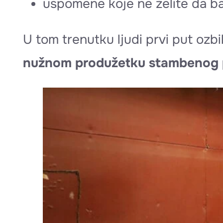
uspomene koje ne želite da ba
U tom trenutku ljudi prvi put ozbi
nužnom produžetku stambenog 